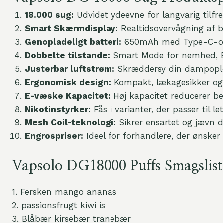
18.000 sug:
Udvidet ydeevne for langvarig tilfred
Smart Skærmdisplay:
Realtidsovervågning af ba
Genopladeligt batteri:
650mAh med Type-C-op
Dobbelte tilstande:
Smart Mode for nemhed, B
Justerbar luftstrøm:
Skræddersy din dampople
Ergonomisk design:
Kompakt, lækagesikker og s
E-væske Kapacitet:
Høj kapacitet reducerer be
Nikotinstyrker:
Fås i varianter, der passer til l
Mesh Coil-teknologi:
Sikrer ensartet og jævn 
Engrospriser:
Ideel for forhandlere, der ønsker
Vapsolo DG18000 Puffs Smagslist
1. Fersken mango ananas
2. passionsfrugt kiwi is
3. Blåbær kirsebær tranebær