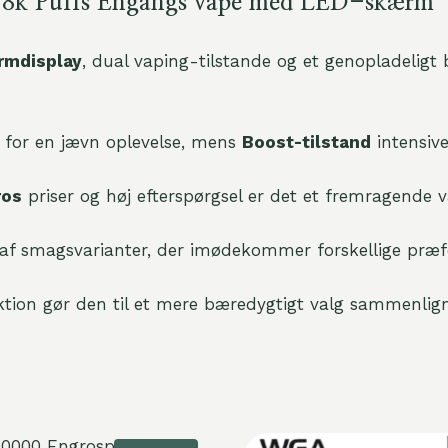
G 18k Puffs Engangs vape med LED-skærm
rmdisplay
, dual vaping-tilstande og et genopladeligt b
k for en jævn oplevelse, mens
Boost-tilstand
intensiv
ros
priser og høj efterspørgsel er det et fremragende v
af smagsvarianter, der imødekommer forskellige præf
tion gør den til et mere bæredygtigt valg sammenli