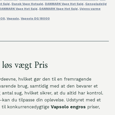
t Salg
,
Dansk Vape Hotsalg
,
DANMARK Vape Hot Salg
,
Genopladelig
DANMARK Vape Hot Salg
,
DANMARK Vape Hot Salg
,
Ugens varme
ROS
,
Vapsalo
,
Vapsolo DG 18000
øs vægt Pris
eevne, hvilket gør den til en fremragende
evarende brug, samtidig med at den bevarer et
 antal sug, hvilket sikrer, at du altid har kontrol.
kan du tilpasse din oplevelse. Udstyret med et
s til konkurrencedygtige
Vapsolo engros
priser,