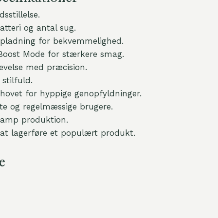
sstillelse.
tteri og antal sug.
ladning for bekvemmelighed.
oost Mode for stærkere smag.
velse med præcision.
tilfuld.
hovet for hyppige genopfyldninger.
ette og regelmæssige brugere.
damp produktion.
 at lagerføre et populært produkt.
e