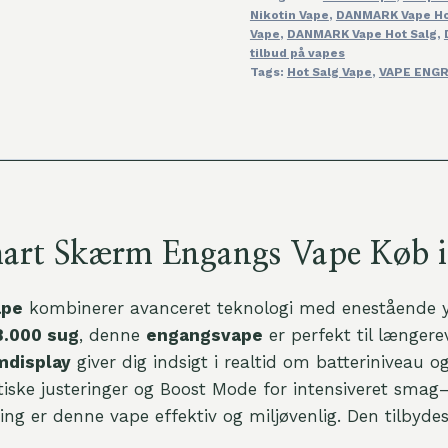
Nikotin Vape
,
DANMARK Vape Ho
Price
Vape
,
DANMARK Vape Hot Salg
,
antal
tilbud på vapes
Tags:
Hot Salg Vape
,
VAPE ENG
rt Skærm Engangs Vape Køb i l
ape
kombinerer avanceret teknologi med enestående yd
8.000 sug
, denne
engangsvape
er perfekt til længer
mdisplay
giver dig indsigt i realtid om batteriniveau og
ke justeringer og Boost Mode for intensiveret smag—
g er denne vape effektiv og miljøvenlig. Den tilbyde