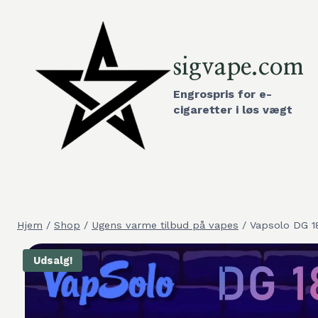
Gå
til
indhold
sigvape.com
Engrospris for e-
cigaretter i løs vægt
Hjem
/
Shop
/
Ugens varme tilbud på vapes
/
Vapsolo DG 1
Udsalg!