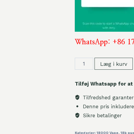
WhatsApp: +86 1
Vapsolo
Læg i kurv
DG
18000
Tilføj Whatsapp for at
Wholesale
Smart
Tilfredshed garanter
Screen
Denne pris inkludere
Disposable
Sikre betalinger
Vape
Bulk
Kategorier:
18000 Vape
,
18k pu
Buy