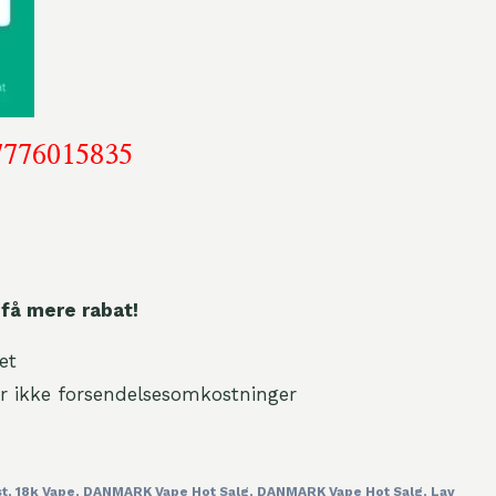
7776015835
 få mere rabat!
et
r ikke forsendelsesomkostninger
st
,
18k Vape
,
DANMARK Vape Hot Salg
,
DANMARK Vape Hot Salg
,
Lav