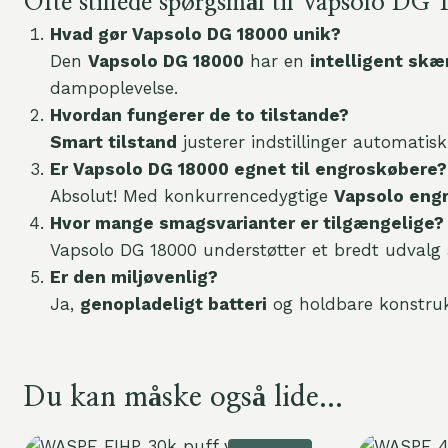
Ofte stillede spørgsmål til Vapsolo D
Hvad gør Vapsolo DG 18000 unik?
Den
Vapsolo DG 18000
har en
intelligent skæ
dampoplevelse.
Hvordan fungerer de to tilstande?
Smart tilstand
justerer indstillinger automatis
Er Vapsolo DG 18000 egnet til engroskøbere?
Absolut! Med konkurrencedygtige
Vapsolo eng
Hvor mange smagsvarianter er tilgængelige?
Vapsolo DG 18000 understøtter et bredt udvalg 
Er den miljøvenlig?
Ja,
genopladeligt batteri
og holdbare konstruk
Du kan måske også lide...