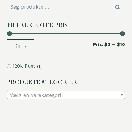
Søg
Søg
efter:
FILTRER EFTER PRIS
Mi
Ma
Pris:
$0
—
$10
Filtrer
pri
pri
120k Pust
(1)
PRODUKTKATEGORIER
Vælg en varekategori