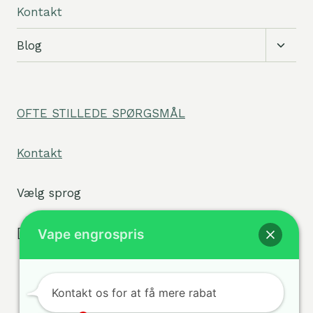
Kontakt
Skift
Blog
under
OFTE STILLEDE SPØRGSMÅL
Kontakt
Vælg sprog
[tpe widget="select2/tpw_select2.php"]
Vape engrospris
Kontakt os for at få mere rabat