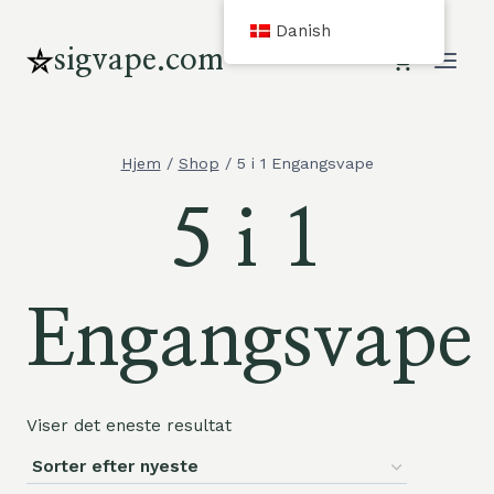
Gå
Danish
til
sigvape.com
indhold
Hjem
/
Shop
/
5 i 1 Engangsvape
5 i 1
Engangsvape
Viser det eneste resultat