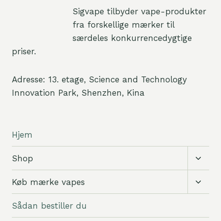
Sigvape tilbyder vape-produkter
fra forskellige mærker til
særdeles konkurrencedygtige
priser.
Adresse: 13. etage, Science and Technology
Innovation Park, Shenzhen, Kina
Hjem
Skift
Shop
under
Skift
Køb mærke vapes
under
Sådan bestiller du